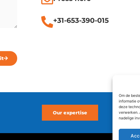
+31-653-390-015
it
Om de beste
informatie o
deze techno
Our expertise
verwerken. 
nadelige in
Acc